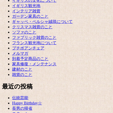
イギリスの文化について
イギリス観光地
インテリア雑貨
ガーデン家具のこと
ギャッベ・ペルシャ絨毯について
クリスマス雑貨のこと
ソファのこと
ファブリック雑貨のこと
フランス観光地について
プチポアンチェア
メルマガ
到着予定商品のこと
家具修復・メンテナンス
建材のこと
雑貨のこと
最近の投稿
伝統芸能
Happy Birthday☆
長男の帰省