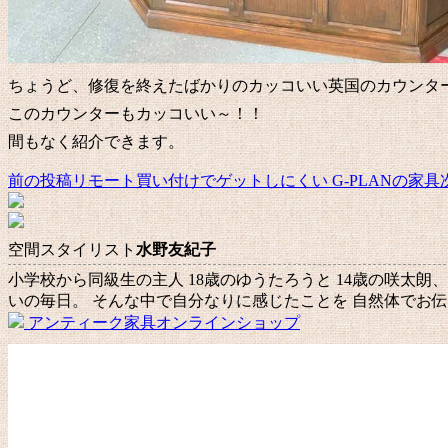
ちょうど、修復を終えたばかりのカッコいい英国のカウンタ
このカウンターもカッコいい～！！
間もなく紹介できます。
前の投稿
リモート買い付けでゲットしにくい G-PLANの家具
投
稿
ナ
空間スタイリスト
水野友紀子
ビ
小学校から同級生の主人 18歳のゆうたろうと 14歳の咲太朗
いの毎日。 そんな中で自分なりに感じたことを 自然体でお
ゲ
アンティーク家具オンラインショップ
ー
シ
ョ
ン