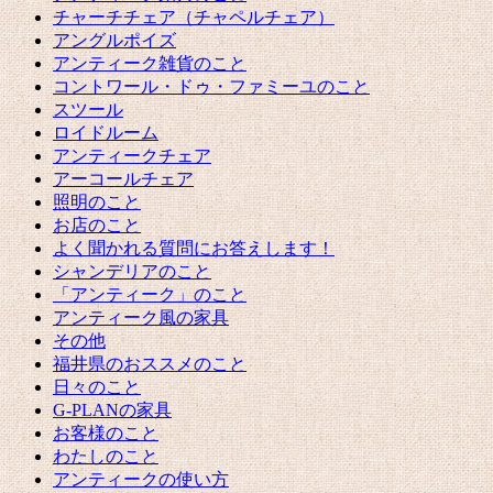
チャーチチェア（チャペルチェア）
アングルポイズ
アンティーク雑貨のこと
コントワール・ドゥ・ファミーユのこと
スツール
ロイドルーム
アンティークチェア
アーコールチェア
照明のこと
お店のこと
よく聞かれる質問にお答えします！
シャンデリアのこと
「アンティーク」のこと
アンティーク風の家具
その他
福井県のおススメのこと
日々のこと
G-PLANの家具
お客様のこと
わたしのこと
アンティークの使い方