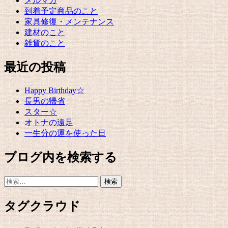
メルマガ
到着予定商品のこと
家具修復・メンテナンス
建材のこと
雑貨のこと
最近の投稿
Happy Birthday☆
長男の帰省
スター☆
オトナの遠足
一生分の運を使った日
ブログ内を検索する
検
索:
タグクラウド