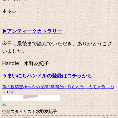
↓↓↓
▶アンティークカトラリー
今日も最後まで読んでいただき、ありがとうござ
いました。
Handle 水野友紀子
→まいにちハンドルの登録はコチラから
前の投稿
豊橋へ
次の投稿
3年間だけ作られた「カモメ色」の
投
トリオ
稿
ナ
空間スタイリスト
水野友紀子
ビ