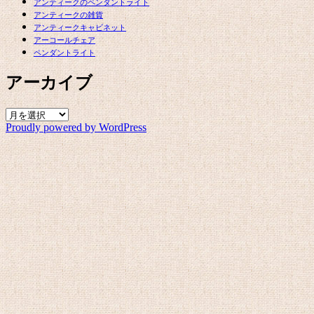
アンティークのペンダントライト
アンティークの雑貨
アンティークキャビネット
アーコールチェア
ペンダントライト
アーカイブ
ア
Proudly powered by WordPress
ー
カ
イ
ブ