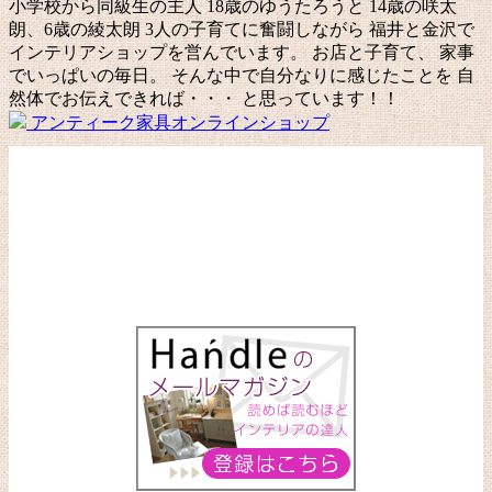
小学校から同級生の主人 18歳のゆうたろうと 14歳の咲太
ゲ
朗、6歳の綾太朗 3人の子育てに奮闘しながら 福井と金沢で
ー
インテリアショップを営んでいます。 お店と子育て、 家事
でいっぱいの毎日。 そんな中で自分なりに感じたことを 自
シ
然体でお伝えできれば・・・ と思っています！！
ョ
アンティーク家具オンラインショップ
ン