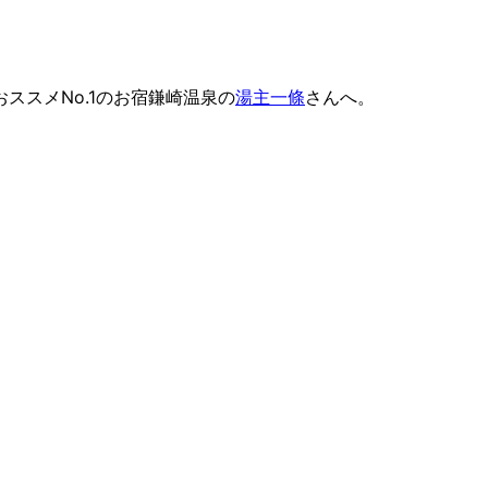
ススメNo.1のお宿鎌崎温泉の
湯主一條
さんへ。