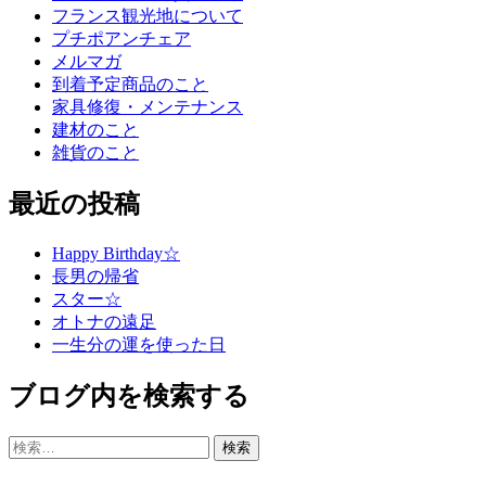
フランス観光地について
プチポアンチェア
メルマガ
到着予定商品のこと
家具修復・メンテナンス
建材のこと
雑貨のこと
最近の投稿
Happy Birthday☆
長男の帰省
スター☆
オトナの遠足
一生分の運を使った日
ブログ内を検索する
検
索: