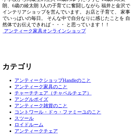
ビ
朗、6歳の綾太朗 3人の子育てに奮闘しながら 福井と金沢で
ゲ
インテリアショップを営んでいます。 お店と子育て、 家事
でいっぱいの毎日。 そんな中で自分なりに感じたことを 自
ー
然体でお伝えできれば・・・ と思っています！！
シ
アンティーク家具オンラインショップ
ョ
ン
カテゴリ
アンティークショップHandleのこと
アンティーク家具のこと
チャーチチェア（チャペルチェア）
アングルポイズ
アンティーク雑貨のこと
コントワール・ドゥ・ファミーユのこと
スツール
ロイドルーム
アンティークチェア