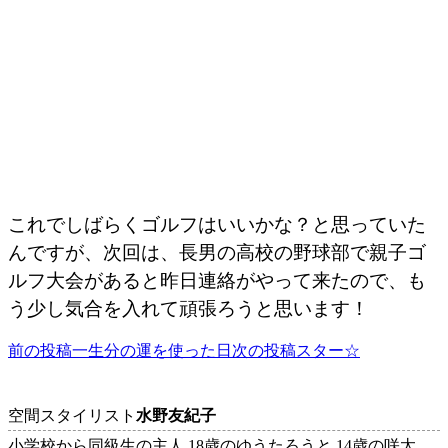
これでしばらくゴルフはいいかな？と思っていた
んですが、次回は、長男の高校の野球部で親子ゴ
ルフ大会があると昨日連絡がやって来たので、も
う少し気合を入れて頑張ろうと思います！
前の投稿
一生分の運を使った日
次の投稿
スター☆
投
稿
ナ
空間スタイリスト
水野友紀子
小学校から同級生の主人 18歳のゆうたろうと 14歳の咲太