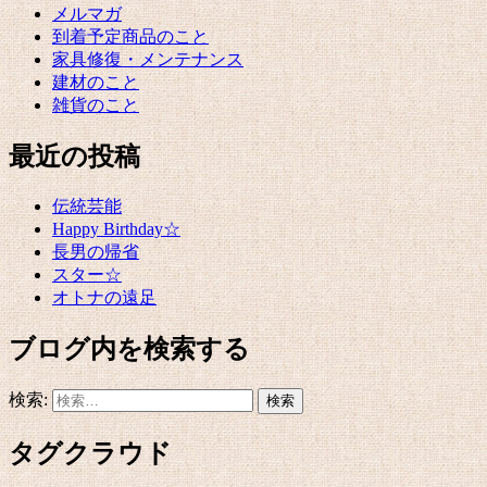
メルマガ
到着予定商品のこと
家具修復・メンテナンス
建材のこと
雑貨のこと
最近の投稿
伝統芸能
Happy Birthday☆
長男の帰省
スター☆
オトナの遠足
ブログ内を検索する
検索:
タグクラウド