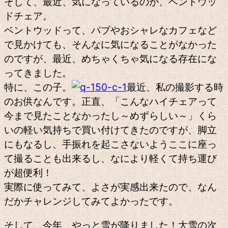
そして、最近、気になっているのが、ベントウッ
ドチェア。
ベントウッドって、パブやおシャレなカフェなど
で見かけても、そんなに気になることがなかった
のですが、最近、めちゃくちゃ気になる存在にな
ってきました。
特に、この子。
最近、私の撮影する時
のお供なんです。正直、「こんなハイチェアって
今まで見たことなかったし～めずらしい～」くら
いの軽い気持ちで買い付けてきたのですが、脚立
にもなるし、手振れを起こさないようここに座っ
て撮ることも出来るし、なにより軽くて持ち運び
が超便利！
実際に使ってみて、よさが実感出来たので、なん
だかチャレンジしてみてよかったです。
そして、今年、やっと雪が降りました！大雪の次