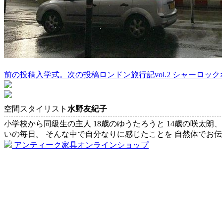
前の投稿
入学式。
次の投稿
ロンドン旅行記vol.2 シャーロッ
投
稿
ナ
空間スタイリスト
水野友紀子
ビ
小学校から同級生の主人 18歳のゆうたろうと 14歳の咲太朗
いの毎日。 そんな中で自分なりに感じたことを 自然体でお
ゲ
アンティーク家具オンラインショップ
ー
シ
ョ
ン