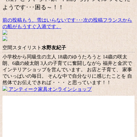
ようです･･･困る～！！
前の投稿
もう、雪はいらないです･･･
次の投稿
フランスから
投
の船がもうすぐ入港です。
稿
ナ
空間スタイリスト
水野友紀子
ビ
小学校から同級生の主人 18歳のゆうたろうと 14歳の咲太
ゲ
朗、6歳の綾太朗 3人の子育てに奮闘しながら 福井と金沢で
ー
インテリアショップを営んでいます。 お店と子育て、 家事
でいっぱいの毎日。 そんな中で自分なりに感じたことを 自
シ
然体でお伝えできれば・・・ と思っています！！
ョ
アンティーク家具オンラインショップ
ン