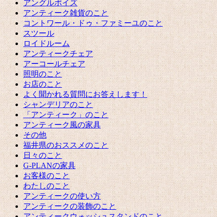
アングルポイズ
アンティーク雑貨のこと
コントワール・ドゥ・ファミーユのこと
スツール
ロイドルーム
アンティークチェア
アーコールチェア
照明のこと
お店のこと
よく聞かれる質問にお答えします！
シャンデリアのこと
「アンティーク」のこと
アンティーク風の家具
その他
福井県のおススメのこと
日々のこと
G-PLANの家具
お客様のこと
わたしのこと
アンティークの使い方
アンティークの装飾のこと
アンティークウォッシュスタンドのこと