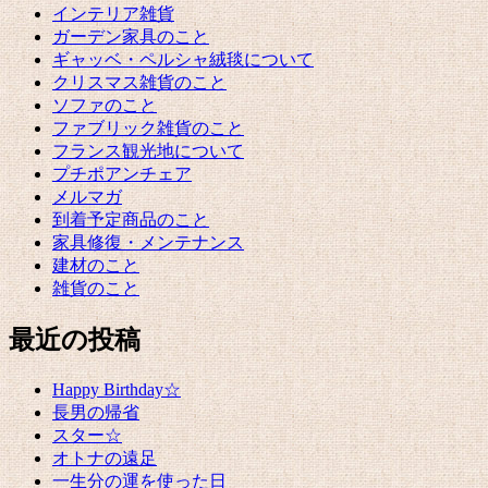
インテリア雑貨
ガーデン家具のこと
ギャッベ・ペルシャ絨毯について
クリスマス雑貨のこと
ソファのこと
ファブリック雑貨のこと
フランス観光地について
プチポアンチェア
メルマガ
到着予定商品のこと
家具修復・メンテナンス
建材のこと
雑貨のこと
最近の投稿
Happy Birthday☆
長男の帰省
スター☆
オトナの遠足
一生分の運を使った日