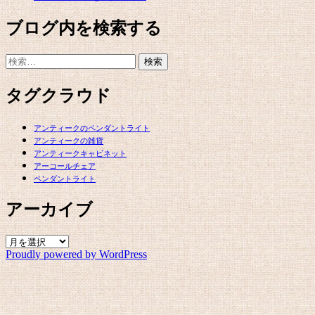
ブログ内を検索する
検
索:
タグクラウド
アンティークのペンダントライト
アンティークの雑貨
アンティークキャビネット
アーコールチェア
ペンダントライト
アーカイブ
ア
Proudly powered by WordPress
ー
カ
イ
ブ