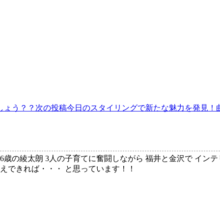
しょう？？
次の投稿
今日のスタイリングで新たな魅力を発見！
、6歳の綾太朗 3人の子育てに奮闘しながら 福井と金沢で イン
伝えできれば・・・ と思っています！！