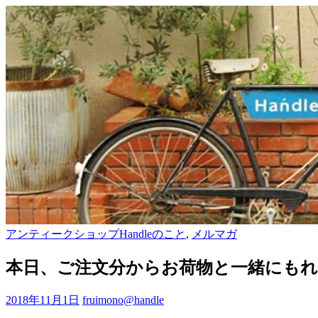
アンティークショップHandleのこと
,
メルマガ
本日、ご注文分からお荷物と一緒にも
2018年11月1日
fruimono@handle