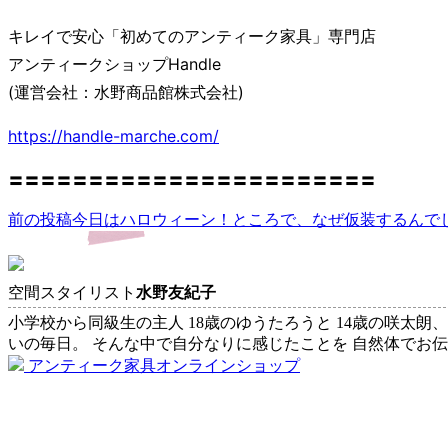
キレイで安心「初めてのアンティーク家具」専門店
アンティークショップHandle
(運営会社：水野商品館株式会社)
https://handle-marche.com/
〓〓〓〓〓〓〓〓〓〓〓〓〓〓〓〓〓〓〓〓〓〓〓
前の投稿
今日はハロウィーン！ところで、なぜ仮装するんで
投
稿
ナ
空間スタイリスト
水野友紀子
ビ
小学校から同級生の主人 18歳のゆうたろうと 14歳の咲太朗
いの毎日。 そんな中で自分なりに感じたことを 自然体でお
ゲ
アンティーク家具オンラインショップ
ー
シ