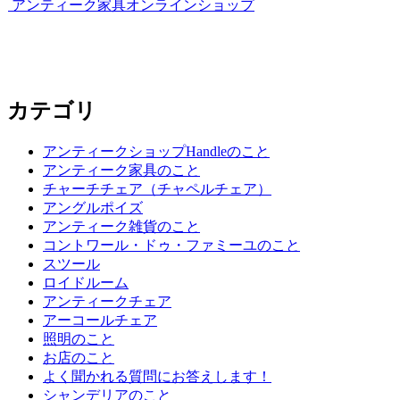
ゲ
アンティーク家具オンラインショップ
ー
シ
ョ
カテゴリ
ン
アンティークショップHandleのこと
アンティーク家具のこと
チャーチチェア（チャペルチェア）
アングルポイズ
アンティーク雑貨のこと
コントワール・ドゥ・ファミーユのこと
スツール
ロイドルーム
アンティークチェア
アーコールチェア
照明のこと
お店のこと
よく聞かれる質問にお答えします！
シャンデリアのこと