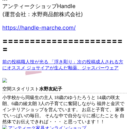
アンティークショップHandle
(運営会社：水野商品館株式会社)
https://handle-marche.com/
〓〓〓〓〓〓〓〓〓〓〓〓〓〓〓〓〓〓〓〓〓〓
〓
前の投稿
職人技が光る 「浮き彫り」
次の投稿
成人される方
投
にオススメ ジョサイアが生んだ釉薬、ジャスパーウェア
稿
ナ
空間スタイリスト
水野友紀子
ビ
小学校から同級生の主人 18歳のゆうたろうと 14歳の咲太
ゲ
朗、6歳の綾太朗 3人の子育てに奮闘しながら 福井と金沢で
ー
インテリアショップを営んでいます。 お店と子育て、 家事
でいっぱいの毎日。 そんな中で自分なりに感じたことを 自
シ
然体でお伝えできれば・・・ と思っています！！
ョ
アンティーク家具オンラインショップ