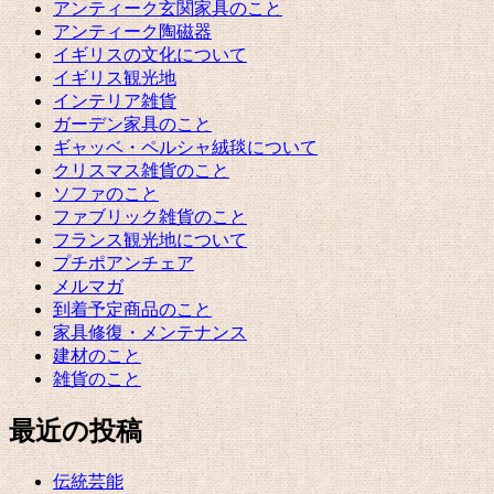
アンティーク玄関家具のこと
アンティーク陶磁器
イギリスの文化について
イギリス観光地
インテリア雑貨
ガーデン家具のこと
ギャッベ・ペルシャ絨毯について
クリスマス雑貨のこと
ソファのこと
ファブリック雑貨のこと
フランス観光地について
プチポアンチェア
メルマガ
到着予定商品のこと
家具修復・メンテナンス
建材のこと
雑貨のこと
最近の投稿
伝統芸能