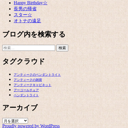
Happy Birthday☆
長男の帰省
スター☆
オトナの遠足
ブログ内を検索する
検
索:
タグクラウド
アンティークのペンダントライト
アンティークの雑貨
アンティークキャビネット
アーコールチェア
ペンダントライト
アーカイブ
ア
Proudly powered by WordPress
ー