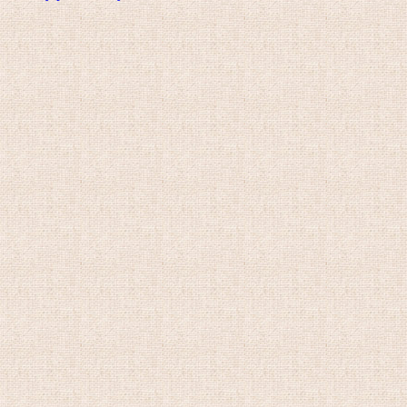
カ
イ
ブ