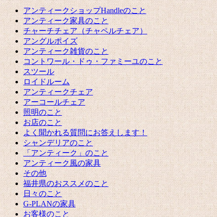
アンティークショップHandleのこと
アンティーク家具のこと
チャーチチェア（チャペルチェア）
アングルポイズ
アンティーク雑貨のこと
コントワール・ドゥ・ファミーユのこと
スツール
ロイドルーム
アンティークチェア
アーコールチェア
照明のこと
お店のこと
よく聞かれる質問にお答えします！
シャンデリアのこと
「アンティーク」のこと
アンティーク風の家具
その他
福井県のおススメのこと
日々のこと
G-PLANの家具
お客様のこと