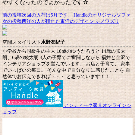
やすくなったのでよかったです☆
前の投稿
次回の入荷は5月です。 Handleのオリジナルソファ
投
次の投稿
西洋の人が憧れた東洋のデザイン シノワズリ
稿
ナ
空間スタイリスト
水野友紀子
ビ
小学校から同級生の主人 18歳のゆうたろうと 14歳の咲太
ゲ
朗、6歳の綾太朗 3人の子育てに奮闘しながら 福井と金沢で
ー
インテリアショップを営んでいます。 お店と子育て、 家事
でいっぱいの毎日。 そんな中で自分なりに感じたことを 自
シ
然体でお伝えできれば・・・ と思っています！！
ョ
ン
アンティーク家具オンラインシ
ョップ