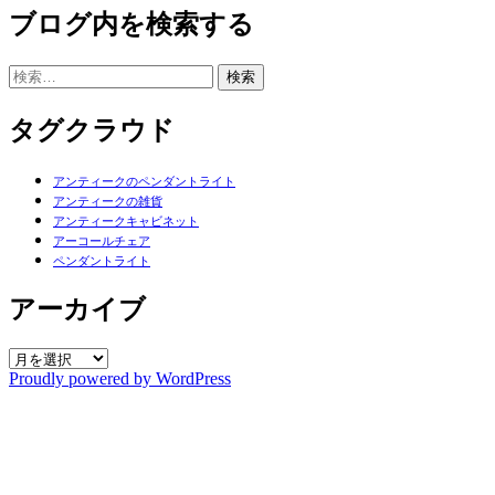
ブログ内を検索する
検
索:
タグクラウド
アンティークのペンダントライト
アンティークの雑貨
アンティークキャビネット
アーコールチェア
ペンダントライト
アーカイブ
ア
Proudly powered by WordPress
ー
カ
イ
ブ