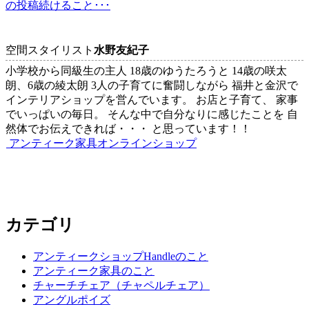
の投稿
続けること･･･
稿
ナ
空間スタイリスト
水野友紀子
ビ
小学校から同級生の主人 18歳のゆうたろうと 14歳の咲太
ゲ
朗、6歳の綾太朗 3人の子育てに奮闘しながら 福井と金沢で
インテリアショップを営んでいます。 お店と子育て、 家事
ー
でいっぱいの毎日。 そんな中で自分なりに感じたことを 自
シ
然体でお伝えできれば・・・ と思っています！！
アンティーク家具オンラインショップ
ョ
ン
カテゴリ
アンティークショップHandleのこと
アンティーク家具のこと
チャーチチェア（チャペルチェア）
アングルポイズ