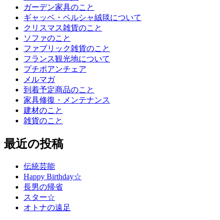
ガーデン家具のこと
ギャッベ・ペルシャ絨毯について
クリスマス雑貨のこと
ソファのこと
ファブリック雑貨のこと
フランス観光地について
プチポアンチェア
メルマガ
到着予定商品のこと
家具修復・メンテナンス
建材のこと
雑貨のこと
最近の投稿
伝統芸能
Happy Birthday☆
長男の帰省
スター☆
オトナの遠足