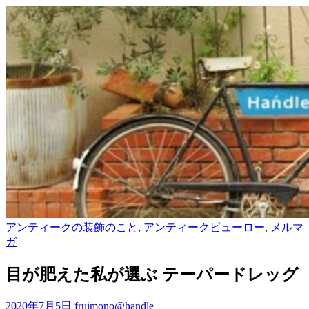
アンティークの装飾のこと
,
アンティークビューロー
,
メルマ
ガ
目が肥えた私が選ぶ テーパードレッグ
2020年7月5日
fruimono@handle