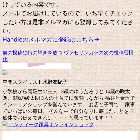
けしている内容です。
メールでお届けしているので、いち早くチェック
したい方は是非メルマガにも登録してみてくださ
い。
Handleのメルマガに登録はこちら→
前の投稿
独特の輝きを放つ ヴァセリンガラス
次の投稿
習慣
投
化
稿
ナ
空間スタイリスト
水野友紀子
ビ
小学校から同級生の主人 18歳のゆうたろうと 14歳の咲太
ゲ
朗、6歳の綾太朗 3人の子育てに奮闘しながら 福井と金沢で
ー
インテリアショップを営んでいます。 お店と子育て、 家事
でいっぱいの毎日。 そんな中で自分なりに感じたことを 自
シ
然体でお伝えできれば・・・ と思っています！！
ョ
アンティーク家具オンラインショップ
ン