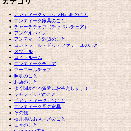
カテゴリ
アンティークショップHandleのこと
アンティーク家具のこと
チャーチチェア（チャペルチェア）
アングルポイズ
アンティーク雑貨のこと
コントワール・ドゥ・ファミーユのこと
スツール
ロイドルーム
アンティークチェア
アーコールチェア
照明のこと
お店のこと
よく聞かれる質問にお答えします！
シャンデリアのこと
「アンティーク」のこと
アンティーク風の家具
その他
福井県のおススメのこと
日々のこと