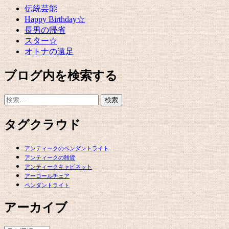
伝統芸能
Happy Birthday☆
長男の帰省
スター☆
オトナの遠足
ブログ内を検索する
検
索:
タグクラウド
アンティークのペンダントライト
アンティークの雑貨
アンティークキャビネット
アーコールチェア
ペンダントライト
アーカイブ