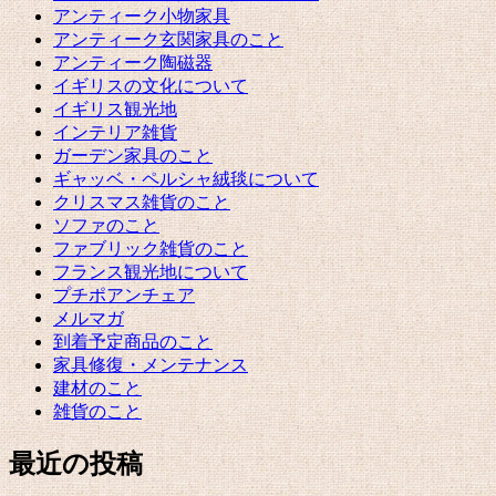
アンティーク小物家具
アンティーク玄関家具のこと
アンティーク陶磁器
イギリスの文化について
イギリス観光地
インテリア雑貨
ガーデン家具のこと
ギャッベ・ペルシャ絨毯について
クリスマス雑貨のこと
ソファのこと
ファブリック雑貨のこと
フランス観光地について
プチポアンチェア
メルマガ
到着予定商品のこと
家具修復・メンテナンス
建材のこと
雑貨のこと
最近の投稿