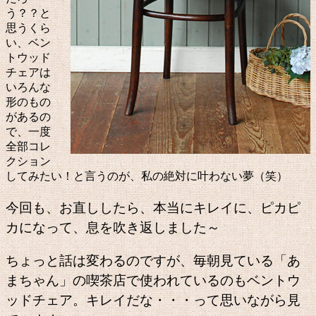
う？？と
思うくら
い、ベン
トウッド
チェアは
いろんな
形のもの
があるの
で、一度
全部コレ
クション
してみたい！と言うのが、私の絶対に叶わない夢（笑）
今回も、お直ししたら、本当にキレイに、ピカピ
カになって、息を吹き返しました～
ちょっと話は変わるのですが、毎朝見ている「あ
まちゃん」の喫茶店で使われているのもベントウ
ッドチェア。キレイだな・・・って思いながら見