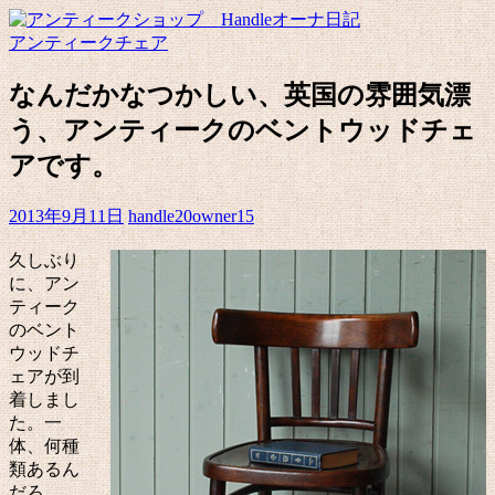
アンティークチェア
なんだかなつかしい、英国の雰囲気漂
う、アンティークのベントウッドチェ
アです。
2013年9月11日
handle20owner15
久しぶり
に、アン
ティーク
のベント
ウッドチ
ェアが到
着しまし
た。一
体、何種
類あるん
だろ