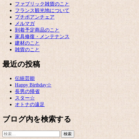
ファブリック雑貨のこと
フランス観光地について
プチポアンチェア
メルマガ
到着予定商品のこと
家具修復・メンテナンス
建材のこと
雑貨のこと
最近の投稿
伝統芸能
Happy Birthday☆
長男の帰省
スター☆
オトナの遠足
ブログ内を検索する
検