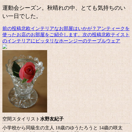
運動会シーズン。秋晴れの中、とても気持ちのい
い一日でした。
前の投稿
北欧インテリアなお部屋はいかが？アンティークを
投
使ったお店のお部屋をご紹介します。
次の投稿
北欧テイスト
稿
のインテリアにピッタリなホーンジーのテーブルウェア
ナ
ビ
ゲ
ー
シ
ョ
ン
空間スタイリスト
水野友紀子
小学校から同級生の主人 18歳のゆうたろうと 14歳の咲太