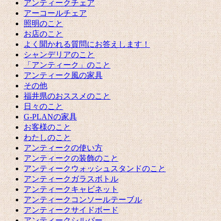
アンティークチェア
アーコールチェア
照明のこと
お店のこと
よく聞かれる質問にお答えします！
シャンデリアのこと
「アンティーク」のこと
アンティーク風の家具
その他
福井県のおススメのこと
日々のこと
G-PLANの家具
お客様のこと
わたしのこと
アンティークの使い方
アンティークの装飾のこと
アンティークウォッシュスタンドのこと
アンティークガラスボトル
アンティークキャビネット
アンティークコンソールテーブル
アンティークサイドボード
アンティークシルバー