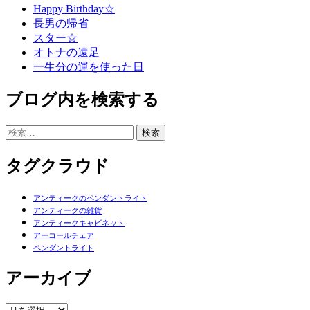
Happy Birthday☆
長男の帰省
スター☆
オトナの遠足
一生分の運を使った日
ブログ内を検索する
検
索:
タグクラウド
アンティークのペンダントライト
アンティークの雑貨
アンティークキャビネット
アーコールチェア
ペンダントライト
アーカイブ
ア