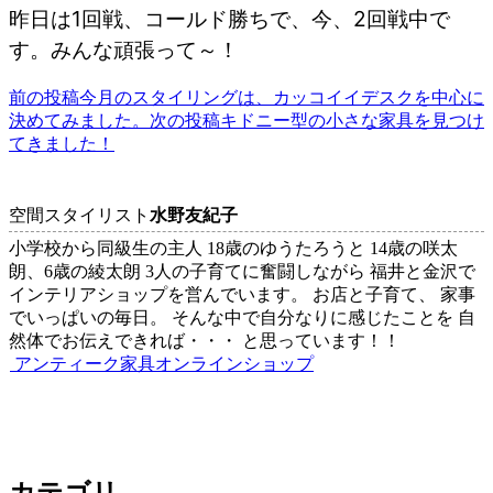
昨日は1回戦、コールド勝ちで、今、2回戦中で
す。みんな頑張って～！
前の投稿
今月のスタイリングは、カッコイイデスクを中心に
投
決めてみました。
次の投稿
キドニー型の小さな家具を見つけ
稿
てきました！
ナ
ビ
空間スタイリスト
水野友紀子
ゲ
小学校から同級生の主人 18歳のゆうたろうと 14歳の咲太
朗、6歳の綾太朗 3人の子育てに奮闘しながら 福井と金沢で
ー
インテリアショップを営んでいます。 お店と子育て、 家事
シ
でいっぱいの毎日。 そんな中で自分なりに感じたことを 自
然体でお伝えできれば・・・ と思っています！！
ョ
アンティーク家具オンラインショップ
ン