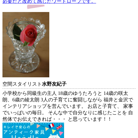
必要だと改めて感じたワードローブです。
稿
ナ
ビ
ゲ
ー
シ
ョ
ン
空間スタイリスト
水野友紀子
小学校から同級生の主人 18歳のゆうたろうと 14歳の咲太
朗、6歳の綾太朗 3人の子育てに奮闘しながら 福井と金沢で
インテリアショップを営んでいます。 お店と子育て、 家事
でいっぱいの毎日。 そんな中で自分なりに感じたことを 自
然体でお伝えできれば・・・ と思っています！！