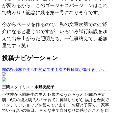
が変わるから、このゴージャスバージョンはこれ
で終わり！記念に残る第一号になりそうです。
今からページを作るので、私の文章次第でのご紹
介になると思うのですが、いろいろ試行錯誤を加
えて出来上がった照明たち。一仕事終えて、感無
量です（笑）
投稿ナビゲーション
前の投稿
2017年活動開始です！
次の投稿
雪が降りました。
空間スタイリスト
水野友紀子
小学校から同級生の主人 18歳のゆうたろうと 14歳の咲太
朗、6歳の綾太朗 3人の子育てに奮闘しながら 福井と金沢で
インテリアショップを営んでいます。 お店と子育て、 家事
でいっぱいの毎日。 そんな中で自分なりに感じたことを 自