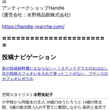
店
アンティークショップHandle
(運営会社：水野商品館株式会社)
https://handle-marche.com/
〓〓〓〓〓〓〓〓〓〓〓〓〓〓〓〓〓〓〓〓〓〓
〓
投稿ナビゲーション
前の投稿
材料費にもならない～！ステンドグラスのおはなし
次の投稿
カフェオレを入れて使ったことがない、フランスの
カフェオレボウル
空間スタイリスト
水野友紀子
小学校から同級生の主人 18歳のゆうたろうと 14歳の咲太
朗、6歳の綾太朗 3人の子育てに奮闘しながら 福井と金沢で