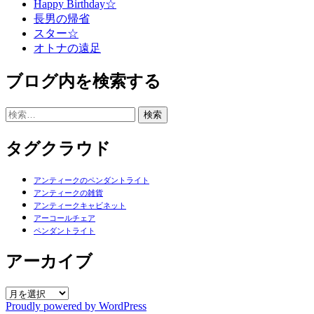
Happy Birthday☆
長男の帰省
スター☆
オトナの遠足
ブログ内を検索する
検
索:
タグクラウド
アンティークのペンダントライト
アンティークの雑貨
アンティークキャビネット
アーコールチェア
ペンダントライト
アーカイブ
ア
Proudly powered by WordPress
ー