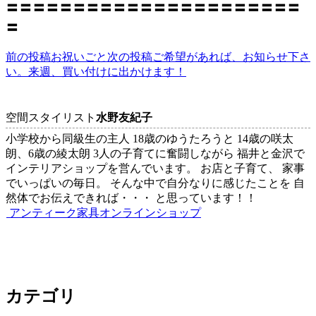
〓〓〓〓〓〓〓〓〓〓〓〓〓〓〓〓〓〓〓〓〓〓
〓
前の投稿
お祝いごと
次の投稿
ご希望があれば、お知らせ下さ
投
い。来週、買い付けに出かけます！
稿
ナ
空間スタイリスト
水野友紀子
ビ
小学校から同級生の主人 18歳のゆうたろうと 14歳の咲太
ゲ
朗、6歳の綾太朗 3人の子育てに奮闘しながら 福井と金沢で
インテリアショップを営んでいます。 お店と子育て、 家事
ー
でいっぱいの毎日。 そんな中で自分なりに感じたことを 自
シ
然体でお伝えできれば・・・ と思っています！！
アンティーク家具オンラインショップ
ョ
ン
カテゴリ