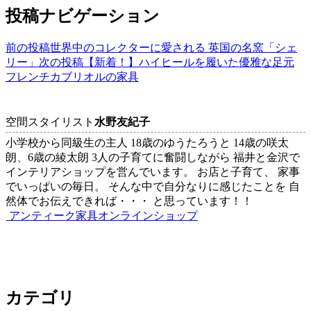
投稿ナビゲーション
前の投稿
世界中のコレクターに愛される 英国の名窯「シェ
リー」
次の投稿
【新着！】ハイヒールを履いた優雅な足元
フレンチカブリオルの家具
空間スタイリスト
水野友紀子
小学校から同級生の主人 18歳のゆうたろうと 14歳の咲太
朗、6歳の綾太朗 3人の子育てに奮闘しながら 福井と金沢で
インテリアショップを営んでいます。 お店と子育て、 家事
でいっぱいの毎日。 そんな中で自分なりに感じたことを 自
然体でお伝えできれば・・・ と思っています！！
アンティーク家具オンラインショップ
カテゴリ