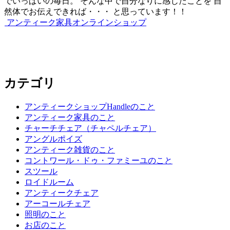
でいっぱいの毎日。 そんな中で自分なりに感じたことを 自
シ
然体でお伝えできれば・・・ と思っています！！
アンティーク家具オンラインショップ
ョ
ン
カテゴリ
アンティークショップHandleのこと
アンティーク家具のこと
チャーチチェア（チャペルチェア）
アングルポイズ
アンティーク雑貨のこと
コントワール・ドゥ・ファミーユのこと
スツール
ロイドルーム
アンティークチェア
アーコールチェア
照明のこと
お店のこと