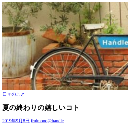
日々のこと
夏の終わりの嬉しいコト
2019年9月8日
fruimono@handle