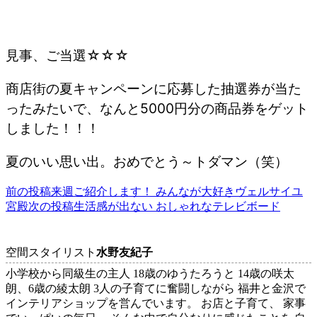
見事、ご当選☆☆☆
商店街の夏キャンペーンに応募した抽選券が当た
ったみたいで、なんと5000円分の商品券をゲット
しました！！！
夏のいい思い出。おめでとう～トダマン（笑）
前の投稿
来週ご紹介します！ みんなが大好きヴェルサイユ
投
宮殿
次の投稿
生活感が出ない おしゃれなテレビボード
稿
ナ
空間スタイリスト
水野友紀子
ビ
小学校から同級生の主人 18歳のゆうたろうと 14歳の咲太
ゲ
朗、6歳の綾太朗 3人の子育てに奮闘しながら 福井と金沢で
インテリアショップを営んでいます。 お店と子育て、 家事
ー