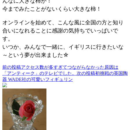
んなに大きな柿が！
今までみたことがないくらい大きな柿！
オンラインを始めて、こんな風に全国の方と知り
合いになれることに感謝の気持ちでいっぱいで
す。
いつか、みんなで一緒に、イギリスに行きたいな
～という夢が出来ました☆
前の投稿
アクセス数が多すぎてつながらなかった原因は
投
「アンティーク」のテレビでした。
次の投稿
初挑戦の英国陶
稿
器 WADE社の可愛いフィギュリン
ナ
ビ
ゲ
ー
シ