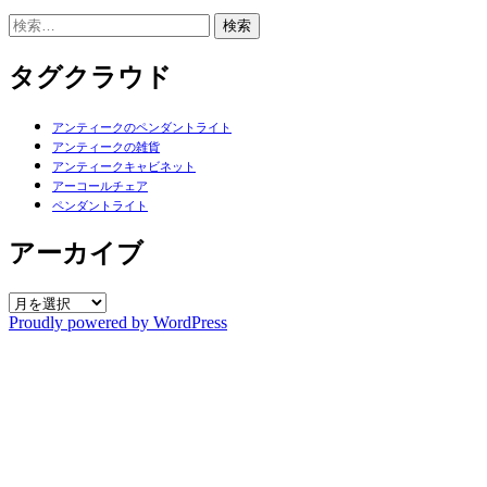
検
索:
タグクラウド
アンティークのペンダントライト
アンティークの雑貨
アンティークキャビネット
アーコールチェア
ペンダントライト
アーカイブ
ア
Proudly powered by WordPress
ー
カ
イ
ブ