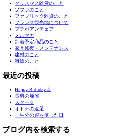
クリスマス雑貨のこと
ソファのこと
ファブリック雑貨のこと
フランス観光地について
プチポアンチェア
メルマガ
到着予定商品のこと
家具修復・メンテナンス
建材のこと
雑貨のこと
最近の投稿
Happy Birthday☆
長男の帰省
スター☆
オトナの遠足
一生分の運を使った日
ブログ内を検索する