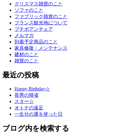
クリスマス雑貨のこと
ソファのこと
ファブリック雑貨のこと
フランス観光地について
プチポアンチェア
メルマガ
到着予定商品のこと
家具修復・メンテナンス
建材のこと
雑貨のこと
最近の投稿
Happy Birthday☆
長男の帰省
スター☆
オトナの遠足
一生分の運を使った日
ブログ内を検索する