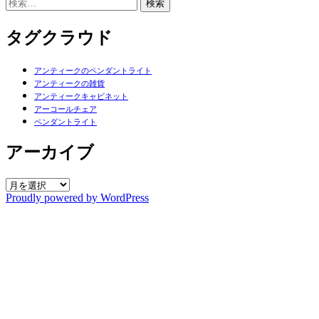
検
索:
タグクラウド
アンティークのペンダントライト
アンティークの雑貨
アンティークキャビネット
アーコールチェア
ペンダントライト
アーカイブ
ア
Proudly powered by WordPress
ー
カ
イ
ブ