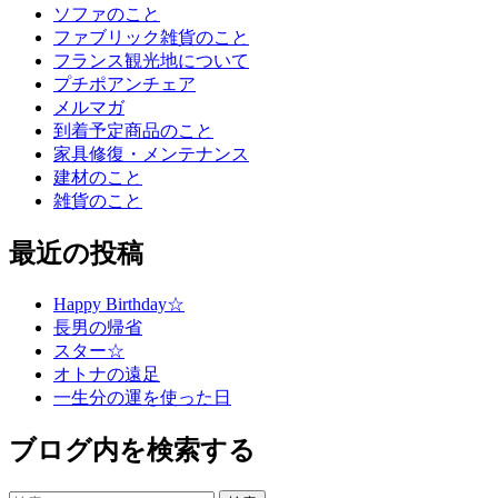
ソファのこと
ファブリック雑貨のこと
フランス観光地について
プチポアンチェア
メルマガ
到着予定商品のこと
家具修復・メンテナンス
建材のこと
雑貨のこと
最近の投稿
Happy Birthday☆
長男の帰省
スター☆
オトナの遠足
一生分の運を使った日
ブログ内を検索する