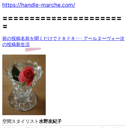
https://handle-marche.com/
〓〓〓〓〓〓〓〓〓〓〓〓〓〓〓〓〓〓〓〓〓〓
〓
前の投稿
名前を聞くだけでドキドキ･･･ アールヌーヴォー
次
投
の投稿
新生活
稿
ナ
ビ
ゲ
ー
シ
ョ
ン
空間スタイリスト
水野友紀子