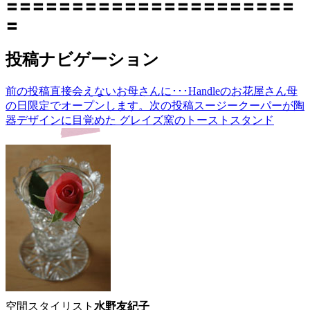
〓〓〓〓〓〓〓〓〓〓〓〓〓〓〓〓〓〓〓〓〓〓
〓
投稿ナビゲーション
前の投稿
直接会えないお母さんに･･･Handleのお花屋さん母
の日限定でオープンします。
次の投稿
スージークーパーが陶
器デザインに目覚めた グレイズ窯のトーストスタンド
空間スタイリスト
水野友紀子