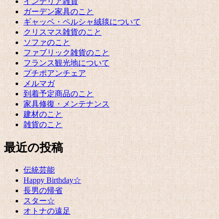
インテリア雑貨
ガーデン家具のこと
ギャッベ・ペルシャ絨毯について
クリスマス雑貨のこと
ソファのこと
ファブリック雑貨のこと
フランス観光地について
プチポアンチェア
メルマガ
到着予定商品のこと
家具修復・メンテナンス
建材のこと
雑貨のこと
最近の投稿
伝統芸能
Happy Birthday☆
長男の帰省
スター☆
オトナの遠足