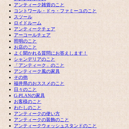
アンティーク雑貨のこと
コントワール・ドゥ・ファミーユのこと
スツール
ロイドルーム
アンティークチェア
アーコールチェア
照明のこと
お店のこと
よく聞かれる質問にお答えします！
シャンデリアのこと
「アンティーク」のこと
アンティーク風の家具
その他
福井県のおススメのこと
日々のこと
G-PLANの家具
お客様のこと
わたしのこと
アンティークの使い方
アンティークの装飾のこと
アンティークウォッシュスタンドのこと