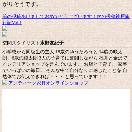
がりそうです。
前の投稿
あけましておめでとうございます！
次の投稿
神戸旅
投
行記Vol.1
稿
ナ
空間スタイリスト
水野友紀子
ビ
小学校から同級生の主人 18歳のゆうたろうと 14歳の咲太
ゲ
朗、6歳の綾太朗 3人の子育てに奮闘しながら 福井と金沢で
ー
インテリアショップを営んでいます。 お店と子育て、 家事
でいっぱいの毎日。 そんな中で自分なりに感じたことを 自
シ
然体でお伝えできれば・・・ と思っています！！
ョ
アンティーク家具オンラインショップ
ン