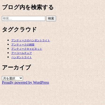
ブログ内を検索する
検
索:
タグクラウド
アンティークのペンダントライト
アンティークの雑貨
アンティークキャビネット
アーコールチェア
ペンダントライト
アーカイブ
ア
Proudly powered by WordPress
ー
カ
イ
ブ