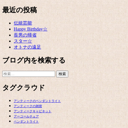
最近の投稿
伝統芸能
Happy Birthday☆
長男の帰省
スター☆
オトナの遠足
ブログ内を検索する
検
索:
タグクラウド
アンティークのペンダントライト
アンティークの雑貨
アンティークキャビネット
アーコールチェア
ペンダントライト