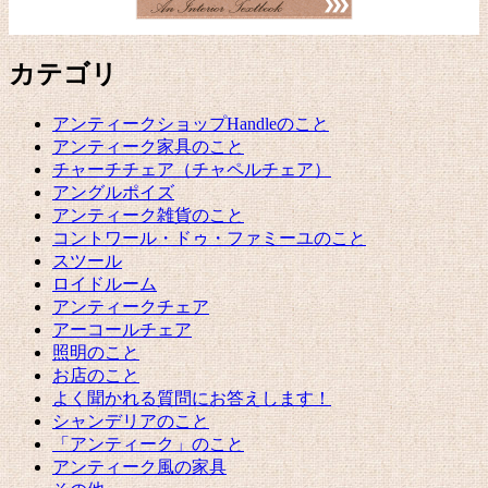
カテゴリ
アンティークショップHandleのこと
アンティーク家具のこと
チャーチチェア（チャペルチェア）
アングルポイズ
アンティーク雑貨のこと
コントワール・ドゥ・ファミーユのこと
スツール
ロイドルーム
アンティークチェア
アーコールチェア
照明のこと
お店のこと
よく聞かれる質問にお答えします！
シャンデリアのこと
「アンティーク」のこと
アンティーク風の家具