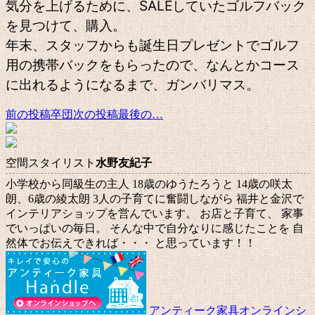
気分を上げるために、SALEしていたゴルフバック
を見つけて、購入。
年末、スタッフからも誕生日プレゼントでゴルフ
用の携帯バックをもらったので、なんとかコース
に出れるようになるまで、ガンバリマス。
前の投稿
卒団
次の投稿
最後の…
投
稿
ナ
空間スタイリスト
水野友紀子
ビ
小学校から同級生の主人 18歳のゆうたろうと 14歳の咲太
朗、6歳の綾太朗 3人の子育てに奮闘しながら 福井と金沢で
ゲ
インテリアショップを営んでいます。 お店と子育て、 家事
ー
でいっぱいの毎日。 そんな中で自分なりに感じたことを 自
然体でお伝えできれば・・・ と思っています！！
シ
ョ
ン
アンティーク家具オンラインシ