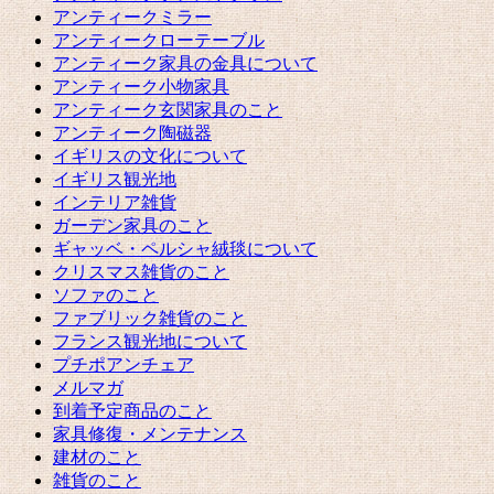
アンティークミラー
アンティークローテーブル
アンティーク家具の金具について
アンティーク小物家具
アンティーク玄関家具のこと
アンティーク陶磁器
イギリスの文化について
イギリス観光地
インテリア雑貨
ガーデン家具のこと
ギャッベ・ペルシャ絨毯について
クリスマス雑貨のこと
ソファのこと
ファブリック雑貨のこと
フランス観光地について
プチポアンチェア
メルマガ
到着予定商品のこと
家具修復・メンテナンス
建材のこと
雑貨のこと