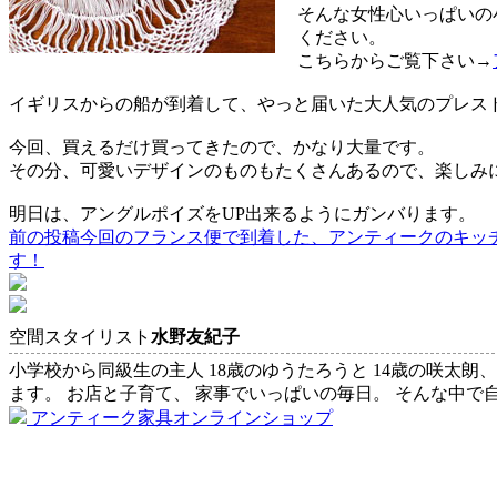
そんな女性心いっぱいの
ください。
こちらからご覧下さい→
イギリスからの船が到着して、やっと届いた大人気のプレス
今回、買えるだけ買ってきたので、かなり大量です。
その分、可愛いデザインのものもたくさんあるので、楽しみ
明日は、アングルポイズをUP出来るようにガンバります。
前の投稿
今回のフランス便で到着した、アンティークのキッ
投
す！
稿
ナ
空間スタイリスト
水野友紀子
ビ
小学校から同級生の主人 18歳のゆうたろうと 14歳の咲太朗
ゲ
ます。 お店と子育て、 家事でいっぱいの毎日。 そんな中で
ー
アンティーク家具オンラインショップ
シ
ョ