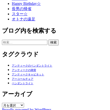
Happy Birthday☆
長男の帰省
スター☆
オトナの遠足
ブログ内を検索する
検
索:
タグクラウド
アンティークのペンダントライト
アンティークの雑貨
アンティークキャビネット
アーコールチェア
ペンダントライト
アーカイブ
ア
Proudly powered by WordPress