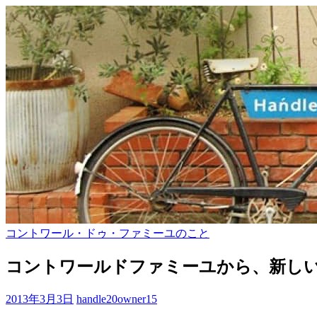
コントワール・ドゥ・ファミーユのこと
コントワールドファミーユから、新し
2013年3月3日
handle20owner15