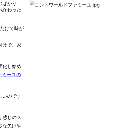
のばかり！
べ終わった
れだけで味が
付けで、家
変化し始め
ァミーユの
しいのです
う感じのス
妙な欠けや