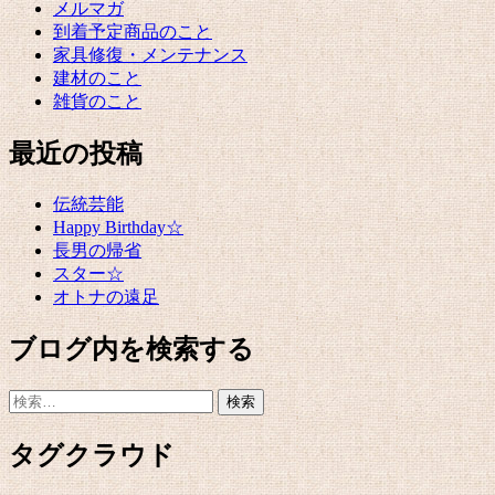
メルマガ
到着予定商品のこと
家具修復・メンテナンス
建材のこと
雑貨のこと
最近の投稿
伝統芸能
Happy Birthday☆
長男の帰省
スター☆
オトナの遠足
ブログ内を検索する
検
索:
タグクラウド