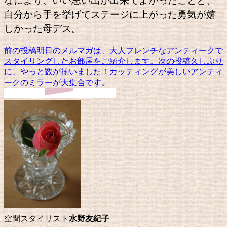
なにより、いい思い出が出来てよかったことと、
自分から手を挙げてステージに上がった勇気が嬉
しかった母デス。
前の投稿
明日のメルマガは、大人フレンチなアンティークで
投
スタイリングしたお部屋をご紹介します。
次の投稿
久しぶり
稿
に、やっと数が揃いました！カッティングが美しいアンティ
ークのミラーが大集合です。
ナ
ビ
ゲ
ー
シ
ョ
ン
空間スタイリスト
水野友紀子