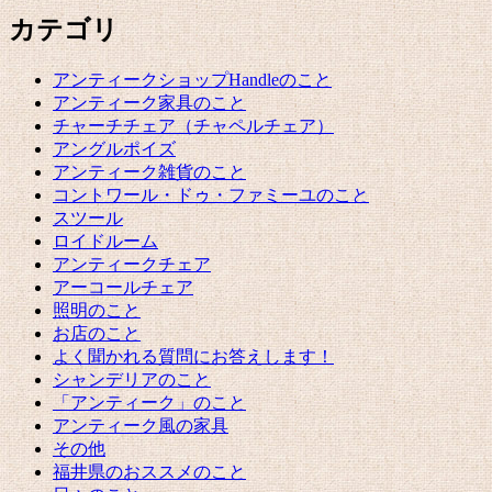
カテゴリ
アンティークショップHandleのこと
アンティーク家具のこと
チャーチチェア（チャペルチェア）
アングルポイズ
アンティーク雑貨のこと
コントワール・ドゥ・ファミーユのこと
スツール
ロイドルーム
アンティークチェア
アーコールチェア
照明のこと
お店のこと
よく聞かれる質問にお答えします！
シャンデリアのこと
「アンティーク」のこと
アンティーク風の家具
その他
福井県のおススメのこと