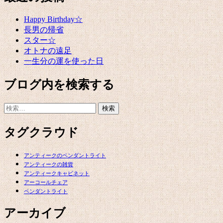
Happy Birthday☆
長男の帰省
スター☆
オトナの遠足
一生分の運を使った日
ブログ内を検索する
検
索:
タグクラウド
アンティークのペンダントライト
アンティークの雑貨
アンティークキャビネット
アーコールチェア
ペンダントライト
アーカイブ