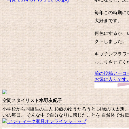
毎年この時期に
大好きです。
何色にするか、
クトしました。
キッチンフラワ
っこりさせてく
前の投稿
アーコ
投
お気に入りです
稿
ナ
空間スタイリスト
水野友紀子
ビ
小学校から同級生の主人 18歳のゆうたろうと 14歳の咲太朗
ゲ
いの毎日。 そんな中で自分なりに感じたことを 自然体でお
ー
アンティーク家具オンラインショップ