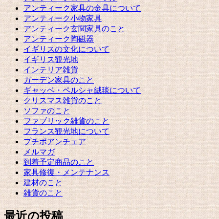
アンティーク家具の金具について
アンティーク小物家具
アンティーク玄関家具のこと
アンティーク陶磁器
イギリスの文化について
イギリス観光地
インテリア雑貨
ガーデン家具のこと
ギャッベ・ペルシャ絨毯について
クリスマス雑貨のこと
ソファのこと
ファブリック雑貨のこと
フランス観光地について
プチポアンチェア
メルマガ
到着予定商品のこと
家具修復・メンテナンス
建材のこと
雑貨のこと
最近の投稿