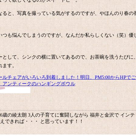
なると、写真を撮っている気がするのですが、やほんのり春の
いつも悩んでしまうのですが、なんだか私らしくない（笑）優
ーとして、シンクの横に置いてあるので、お茶碗を洗うたびに
れます。
ールチェアがいろいろ到着しました！明日、PM5:00からHPで
。アンティークのハンギングボウル
、6歳の綾太朗 3人の子育てに奮闘しながら 福井と金沢で イン
伝えできれば・・・ と思っています！！