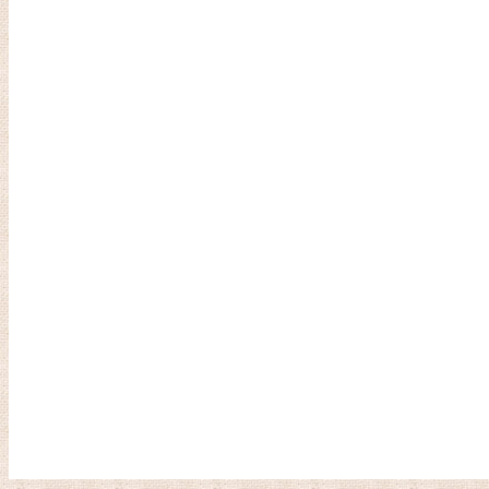
シ
ョ
ン