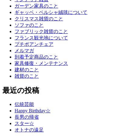
ガーデン家具のこと
ギャッベ・ペルシャ絨毯について
クリスマス雑貨のこと
ソファのこと
ファブリック雑貨のこと
フランス観光地について
プチポアンチェア
メルマガ
到着予定商品のこと
家具修復・メンテナンス
建材のこと
雑貨のこと
最近の投稿
伝統芸能
Happy Birthday☆
長男の帰省
スター☆
オトナの遠足