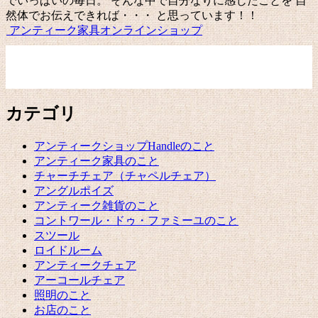
でいっぱいの毎日。 そんな中で自分なりに感じたことを 自
シ
然体でお伝えできれば・・・ と思っています！！
アンティーク家具オンラインショップ
ョ
ン
カテゴリ
アンティークショップHandleのこと
アンティーク家具のこと
チャーチチェア（チャペルチェア）
アングルポイズ
アンティーク雑貨のこと
コントワール・ドゥ・ファミーユのこと
スツール
ロイドルーム
アンティークチェア
アーコールチェア
照明のこと
お店のこと