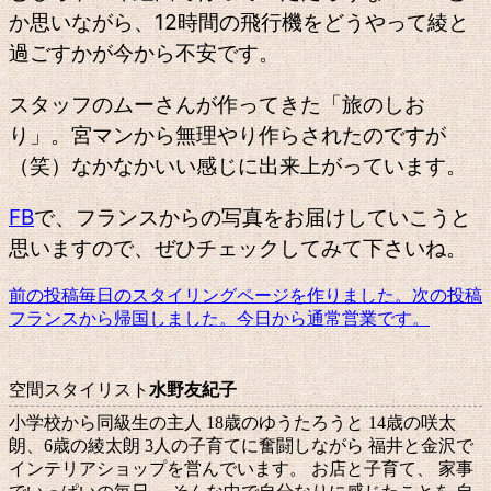
か思いながら、12時間の飛行機をどうやって綾と
過ごすかが今から不安です。
スタッフのムーさんが作ってきた「旅のしお
り」。宮マンから無理やり作らされたのですが
（笑）なかなかいい感じに出来上がっています。
FB
で、フランスからの写真をお届けしていこうと
思いますので、ぜひチェックしてみて下さいね。
前の投稿
毎日のスタイリングページを作りました。
次の投稿
投
フランスから帰国しました。今日から通常営業です。
稿
ナ
空間スタイリスト
水野友紀子
ビ
小学校から同級生の主人 18歳のゆうたろうと 14歳の咲太
ゲ
朗、6歳の綾太朗 3人の子育てに奮闘しながら 福井と金沢で
インテリアショップを営んでいます。 お店と子育て、 家事
ー