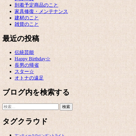
到着予定商品のこと
家具修復・メンテナンス
建材のこと
雑貨のこと
最近の投稿
伝統芸能
Happy Birthday☆
長男の帰省
スター☆
オトナの遠足
ブログ内を検索する
検
索:
タグクラウド
アンティークのペンダントライト