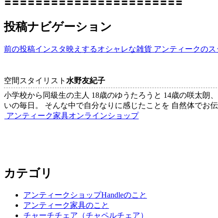
〓〓〓〓〓〓〓〓〓〓〓〓〓〓〓〓〓〓〓〓〓〓〓
投稿ナビゲーション
前の投稿
インスタ映えするオシャレな雑貨 アンティークのス
空間スタイリスト
水野友紀子
小学校から同級生の主人 18歳のゆうたろうと 14歳の咲太朗
いの毎日。 そんな中で自分なりに感じたことを 自然体でお
アンティーク家具オンラインショップ
カテゴリ
アンティークショップHandleのこと
アンティーク家具のこと
チャーチチェア（チャペルチェア）