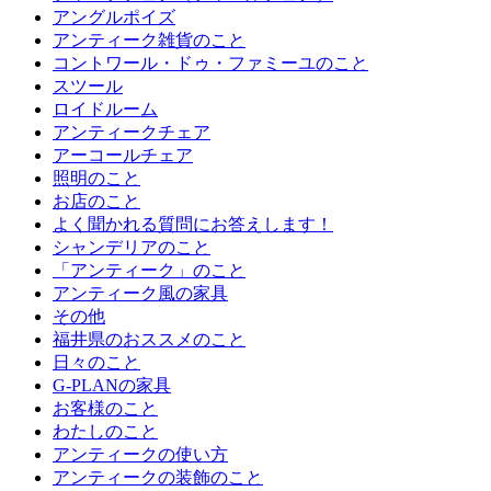
アングルポイズ
アンティーク雑貨のこと
コントワール・ドゥ・ファミーユのこと
スツール
ロイドルーム
アンティークチェア
アーコールチェア
照明のこと
お店のこと
よく聞かれる質問にお答えします！
シャンデリアのこと
「アンティーク」のこと
アンティーク風の家具
その他
福井県のおススメのこと
日々のこと
G-PLANの家具
お客様のこと
わたしのこと
アンティークの使い方
アンティークの装飾のこと