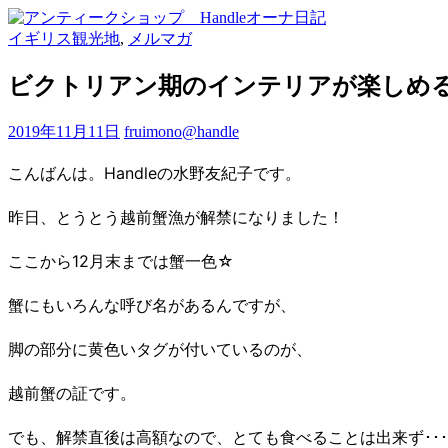
イギリス観光地
,
メルマガ
ビクトリアン期のインテリアが楽しめる
2019年11月11日
fruimono@handle
こんばんは。Handleの水野友紀子です。
昨日、とうとう越前蟹漁が解禁になりました！
ここから12月末までは蟹一色☆
蟹にもいろんな呼び名があるんですが、
脚の部分に黄色いタグが付いているのが、
越前蟹の証です。
でも、解禁直後は高額なので、とても食べることは出来ず･･･