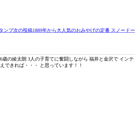
タンプ
次の投稿
1889年から大人気のおみやげの定番 スノード
、6歳の綾太朗 3人の子育てに奮闘しながら 福井と金沢で イン
伝えできれば・・・ と思っています！！